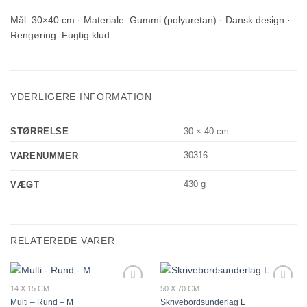
Mål: 30×40 cm · Materiale: Gummi (polyuretan) · Dansk design ·
Rengøring: Fugtig klud
YDERLIGERE INFORMATION
STØRRELSE
30 × 40 cm
30316
VARENUMMER
430 g
VÆGT
RELATEREDE VARER
14 X 15 CM
50 X 70 CM
Add to
Add to
Multi – Rund – M
Skrivebordsunderlag L
wishlist
wishlist