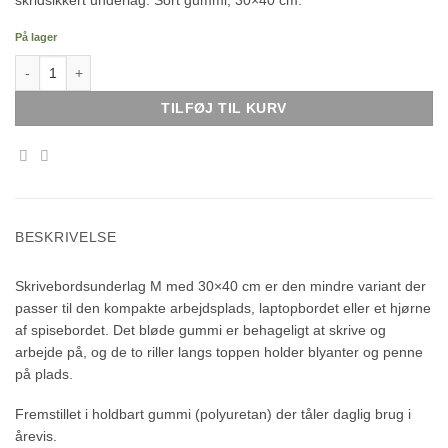
skridsikkert underlag. Sort gummi, 30×40 cm.
På lager
Skrivebordsunderlag M antal
TILFØJ TIL KURV
BESKRIVELSE
Skrivebordsunderlag M med 30×40 cm er den mindre variant der
passer til den kompakte arbejdsplads, laptopbordet eller et hjørne
af spisebordet. Det bløde gummi er behageligt at skrive og
arbejde på, og de to riller langs toppen holder blyanter og penne
på plads.
Fremstillet i holdbart gummi (polyuretan) der tåler daglig brug i
årevis.