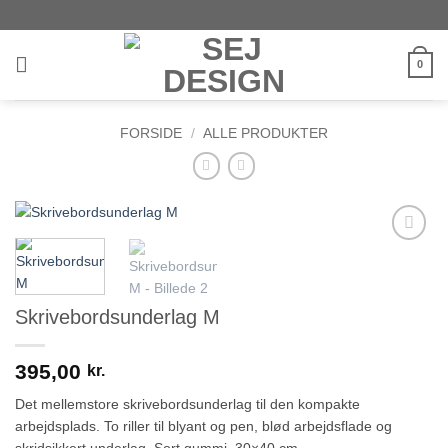
Fortsæt
til
indhold
0
FORSIDE
/
ALLE PRODUKTER
Add to
wishlist
Skrivebordsunderlag M
395,00
kr.
Det mellemstore skrivebordsunderlag til den kompakte
arbejdsplads. To riller til blyant og pen, blød arbejdsflade og