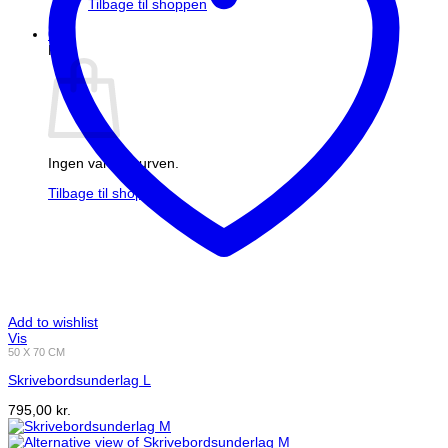
Tilbage til shoppen
0
Kurv
Ingen varer i kurven.
Tilbage til shoppen
Add to wishlist
Vis
50 X 70 CM
Skrivebordsunderlag L
795,00
kr.