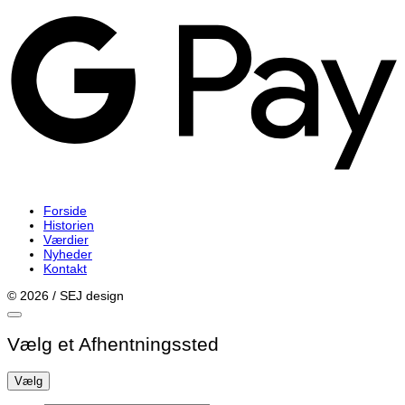
P
Forside
Historien
Værdier
Nyheder
Kontakt
© 2026 / SEJ design
Vælg et Afhentningssted
Vælg