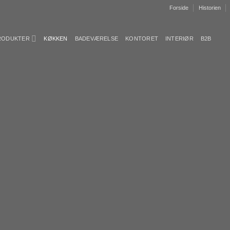
Forside
Historien
PRODUKTER
KØKKEN
BADEVÆRELSE
KONTORET
INTERIØR
B2B