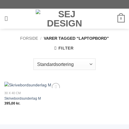
Fortsæt
til
indhold
0
FORSIDE
/
VARER TAGGED “LAPTOPBORD”
FILTER
30 X 40 CM
Add to
Skrivebordsunderlag M
wishlist
395,00
kr.