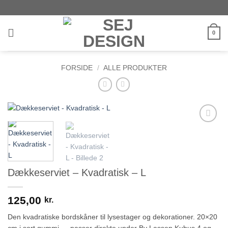
Fortsæt
til
indhold
0
FORSIDE
/
ALLE PRODUKTER
Add to
wishlist
Dækkeserviet – Kvadratisk – L
125,00
kr.
Den kvadratiske bordskåner til lysestager og dekorationer. 20×20