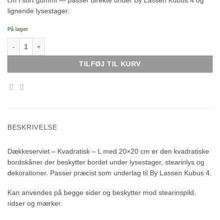
cm i sort gummi — passer direkte under By Lassen Kubus 4 og
lignende lysestager.
På lager
Dækkeserviet - Kvadratisk - L antal
TILFØJ TIL KURV
BESKRIVELSE
Dækkeserviet – Kvadratisk – L med 20×20 cm er den kvadratiske
bordskåner der beskytter bordet under lysestager, stearinlys og
dekorationer. Passer præcist som underlag til By Lassen Kubus 4.
Kan anvendes på begge sider og beskytter mod stearinspild,
ridser og mærker.