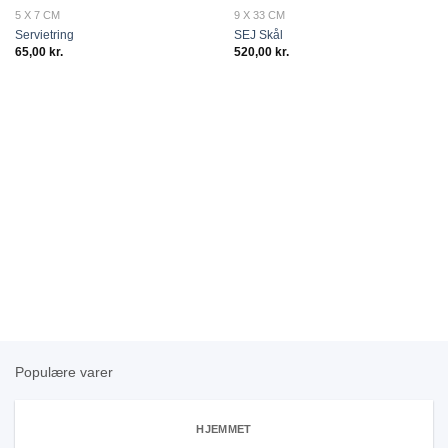
KOMMER SNART
5 X 7 CM
9 X 33 CM
Add to
Add to
Servietring
SEJ Skål
wishlist
wishlist
65,00
kr.
520,00
kr.
Populære varer
HJEMMET