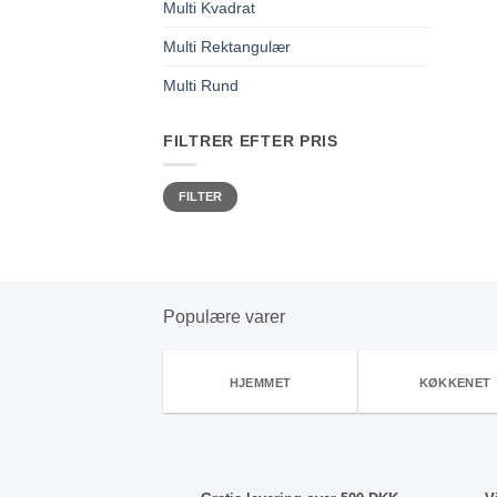
Multi Kvadrat
Multi Rektangulær
Multi Rund
FILTRER EFTER PRIS
Mindste
Højeste
FILTER
pris
pris
Populære varer
HJEMMET
KØKKENET