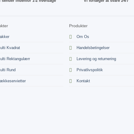
i sender indenfor 1-2 hverdage
Vi forsøger at svare 24/7
kter
Produkter
akker
Om Os
ulti Kvadrat
Handelsbetingelser
ulti Rektangulærr
Levering og returnering
ulti Rund
Privatlivspolitik
ækkeservietter
Kontakt