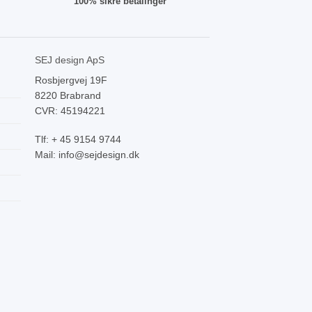
100% sikre betalinger
SEJ design ApS
Rosbjergvej 19F
8220 Brabrand
CVR: 45194221
Tlf: + 45 9154 9744
Mail: info@sejdesign.dk