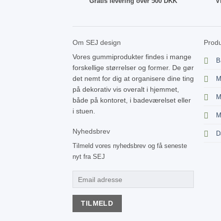
Gratis levering over 500 DKK
V
Om SEJ design
Produ
Vores gummiprodukter findes i mange
B
forskellige størrelser og former. De gør
det nemt for dig at organisere dine ting
M
på dekorativ vis overalt i hjemmet,
M
både på kontoret, i badeværelset eller
i stuen.
M
Nyhedsbrev
D
Tilmeld vores nyhedsbrev og få seneste
nyt fra SEJ