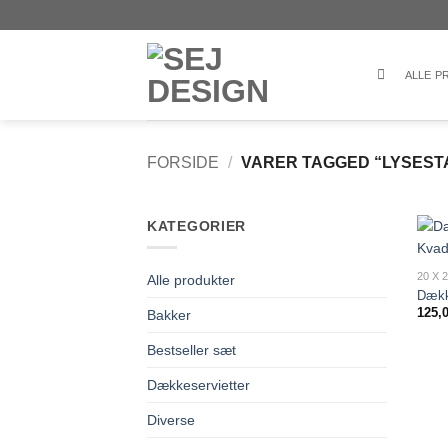
Fortsæt
til
indhold
ALLE 
FORSIDE
/
VARER TAGGED “LYSEST
KATEGORIER
20 X 
Alle produkter
Dække
125,
Bakker
Bestseller sæt
Dækkeservietter
Diverse