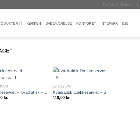
Forside
Historien
PRODUKTER
KØKKEN
BADEVÆRELSE
KONTORET
INTERIØR
B2B
AGE”
Add to
Add to
20 CM
12 X 12 CM
wishlist
wishlist
serviet – Kvadratisk – L
Kvadratisk Dækkeserviet – S
00
kr.
110,00
kr.