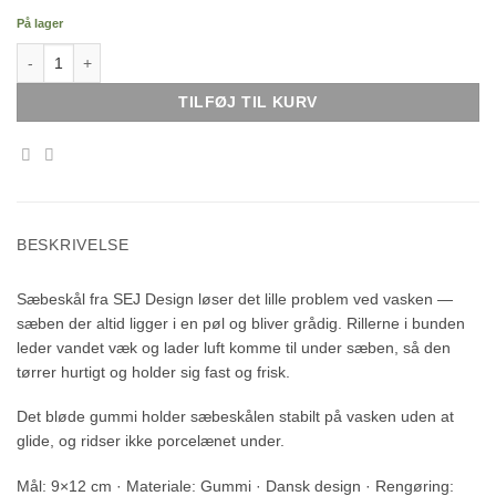
På lager
Sæbeskål antal
TILFØJ TIL KURV
BESKRIVELSE
Sæbeskål fra SEJ Design løser det lille problem ved vasken —
sæben der altid ligger i en pøl og bliver grådig. Rillerne i bunden
leder vandet væk og lader luft komme til under sæben, så den
tørrer hurtigt og holder sig fast og frisk.
Det bløde gummi holder sæbeskålen stabilt på vasken uden at
glide, og ridser ikke porcelænet under.
Mål: 9×12 cm · Materiale: Gummi · Dansk design · Rengøring: