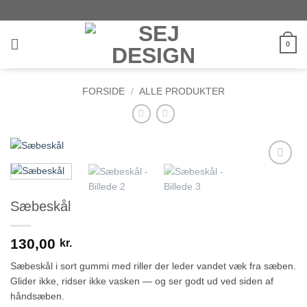
Fortsæt
til
indhold
0
FORSIDE
/
ALLE PRODUKTER
Add to
wishlist
Sæbeskål
130,00
kr.
Sæbeskål i sort gummi med riller der leder vandet væk fra sæben.
Glider ikke, ridser ikke vasken — og ser godt ud ved siden af
håndsæben.