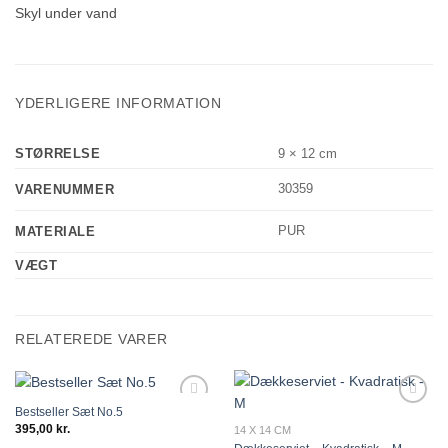
Skyl under vand
YDERLIGERE INFORMATION
STØRRELSE
9 × 12 cm
30359
VARENUMMER
PUR
MATERIALE
VÆGT
RELATEREDE VARER
Bestseller Sæt No.5
Add to
Add to
395,00
kr.
wishlist
wishlist
14 X 14 CM