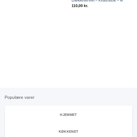
Dækkeserviet – Kvadratisk – M
110,00
kr.
Populære varer
HJEMMET
KØKKENET