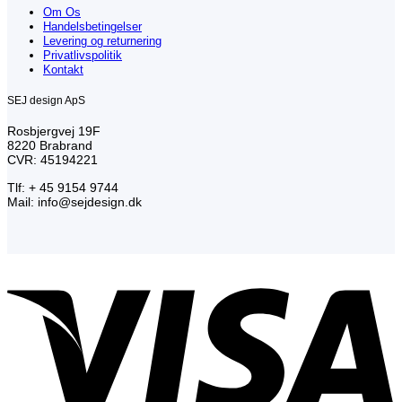
Om Os
Handelsbetingelser
Levering og returnering
Privatlivspolitik
Kontakt
SEJ design ApS
Rosbjergvej 19F
8220 Brabrand
CVR: 45194221
Tlf: + 45 9154 9744
Mail: info@sejdesign.dk
V