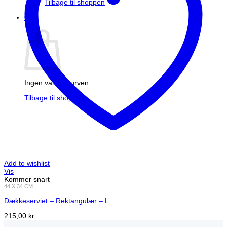
Tilbage til shoppen
0
Kurv
Ingen varer i kurven.
Tilbage til shoppen
Add to wishlist
Vis
Kommer snart
44 X 34 CM
Dækkeserviet – Rektangulær – L
215,00
kr.