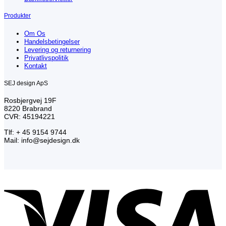
Produkter
Om Os
Handelsbetingelser
Levering og returnering
Privatlivspolitik
Kontakt
SEJ design ApS
Rosbjergvej 19F
8220 Brabrand
CVR: 45194221
Tlf: + 45 9154 9744
Mail: info@sejdesign.dk
V