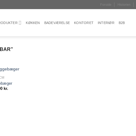
Forside
Historien
PRODUKTER
KØKKEN
BADEVÆRELSE
KONTORET
INTERIØR
B2B
EBAR”
 CM
Add to
ebæger
wishlist
00
kr.