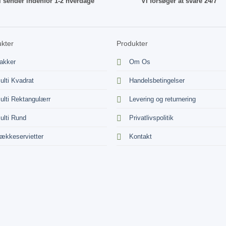
i sender indenfor 1-2 hverdage
Vi forsøger at svare 24/7
kter
Produkter
akker
Om Os
ulti Kvadrat
Handelsbetingelser
ulti Rektangulærr
Levering og returnering
ulti Rund
Privatlivspolitik
ækkeservietter
Kontakt