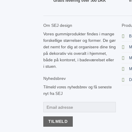
Gratis levering over 500 DKK
V
Om SEJ design
Produ
Vores gummiprodukter findes i mange
B
forskellige størrelser og former. De gør
det nemt for dig at organisere dine ting
M
på dekorativ vis overalt i hjemmet,
M
både på kontoret, i badeværelset eller
i stuen.
M
Nyhedsbrev
D
Tilmeld vores nyhedsbrev og få seneste
nyt fra SEJ