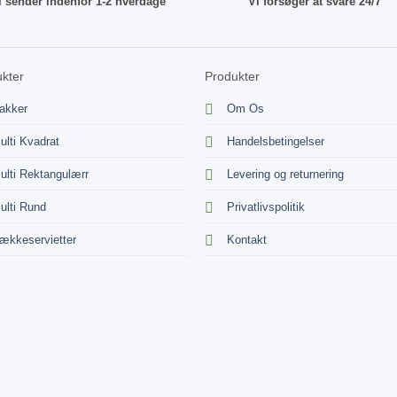
i sender indenfor 1-2 hverdage
Vi forsøger at svare 24/7
kter
Produkter
akker
Om Os
ulti Kvadrat
Handelsbetingelser
ulti Rektangulærr
Levering og returnering
ulti Rund
Privatlivspolitik
ækkeservietter
Kontakt