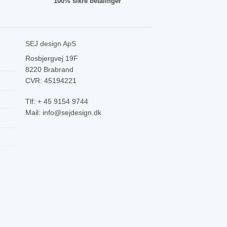
100% sikre betalinger
SEJ design ApS
Rosbjergvej 19F
8220 Brabrand
CVR: 45194221
Tlf: + 45 9154 9744
Mail: info@sejdesign.dk