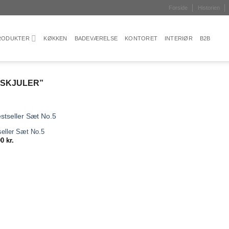
Forside
Historien
PRODUKTER
KØKKEN
BADEVÆRELSE
KONTORET
INTERIØR
B2B
ESKJULER”
eller Sæt No.5
Add to
00
kr.
wishlist