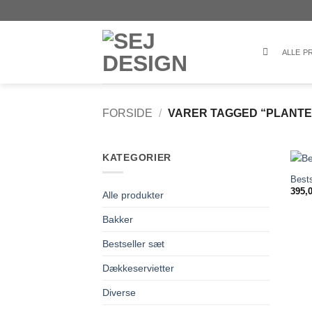
Fortsæt
til
indhold
ALLE 
FORSIDE
/
VARER TAGGED “PLANT
KATEGORIER
Bests
395,
Alle produkter
Bakker
Bestseller sæt
Dækkeservietter
Diverse