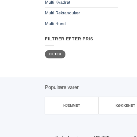
Multi Kvadrat
Multi Rektangulær
Multi Rund
FILTRER EFTER PRIS
Mindste
Højeste
FILTER
pris
pris
Populære varer
HJEMMET
KØKKENET