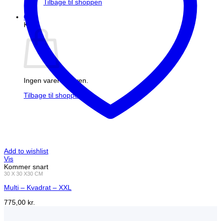
Tilbage til shoppen
0
Kurv
Ingen varer i kurven.
Tilbage til shoppen
Add to wishlist
Vis
Kommer snart
30 X 30 X30 CM
Multi – Kvadrat – XXL
775,00
kr.