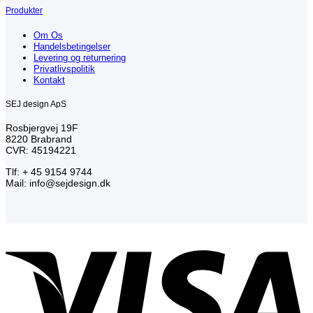
Produkter
Om Os
Handelsbetingelser
Levering og returnering
Privatlivspolitik
Kontakt
SEJ design ApS
Rosbjergvej 19F
8220 Brabrand
CVR: 45194221
Tlf: + 45 9154 9744
Mail: info@sejdesign.dk
V