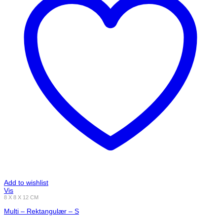
Add to wishlist
Vis
8 X 8 X 12 CM
Multi – Rektangulær – S