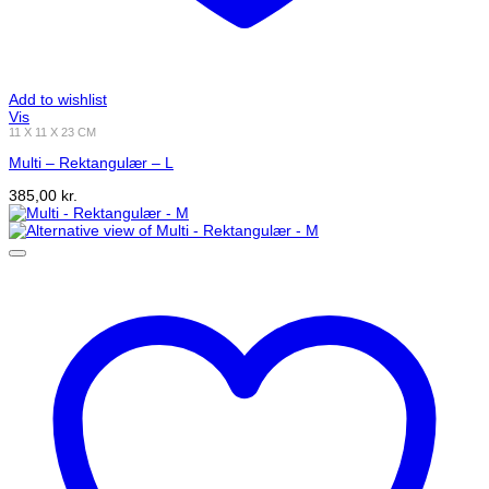
Add to wishlist
Vis
11 X 11 X 23 CM
Multi – Rektangulær – L
385,00
kr.