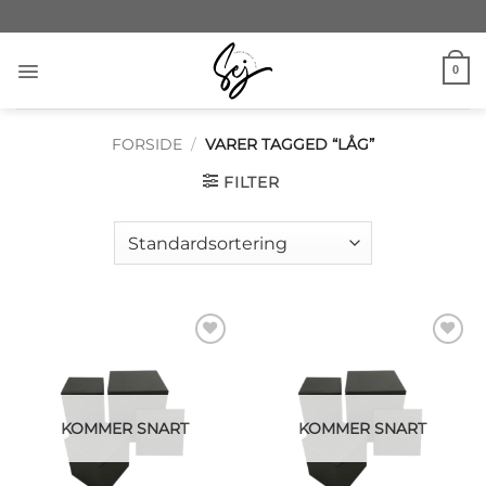
Fortsæt
til
indhold
0
FORSIDE
/
VARER TAGGED “LÅG”
FILTER
Add to
Add to
wishlist
wishlist
KOMMER SNART
KOMMER SNART