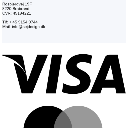
Rosbjergvej 19F
8220 Brabrand
CVR: 45194221
Tlf: + 45 9154 9744
Mail: info@sejdesign.dk
V
M