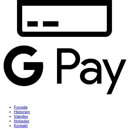
G
P
Forside
Historien
Værdier
Nyheder
Kontakt