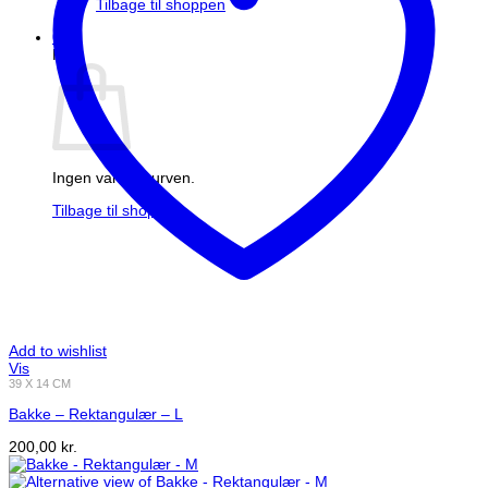
Tilbage til shoppen
0
Kurv
Ingen varer i kurven.
Tilbage til shoppen
Add to wishlist
Vis
39 X 14 CM
Bakke – Rektangulær – L
200,00
kr.