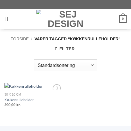
Fortsæt
til
indhold
0
FORSIDE
/
VARER TAGGED “KØKKENRULLEHOLDER”
FILTER
30 X 10 CM
Add to
Køkkenrulleholder
wishlist
290,00
kr.