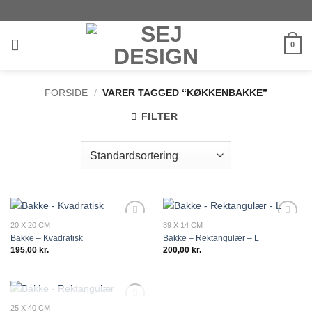
Fortsæt
til
indhold
0
FORSIDE
/
VARER TAGGED “KØKKENBAKKE”
FILTER
20 X 20 CM
39 X 14 CM
Add to
Add to
Bakke – Kvadratisk
Bakke – Rektangulær – L
wishlist
wishlist
195,00
kr.
200,00
kr.
KOMMER SNART
25 X 40 CM
Add to