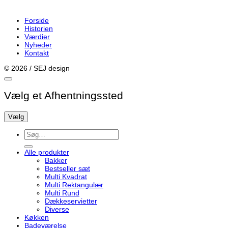
Forside
Historien
Værdier
Nyheder
Kontakt
© 2026 / SEJ design
Vælg et Afhentningssted
Vælg
Søg
efter:
Alle produkter
Bakker
Bestseller sæt
Multi Kvadrat
Multi Rektangulær
Multi Rund
Dækkeservietter
Diverse
Køkken
Badeværelse