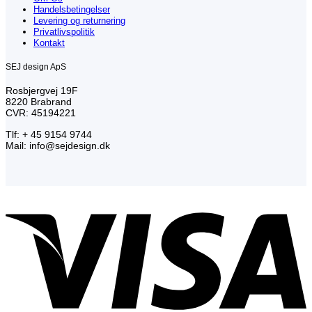
Handelsbetingelser
Levering og returnering
Privatlivspolitik
Kontakt
SEJ design ApS
Rosbjergvej 19F
8220 Brabrand
CVR: 45194221
Tlf: + 45 9154 9744
Mail: info@sejdesign.dk
V