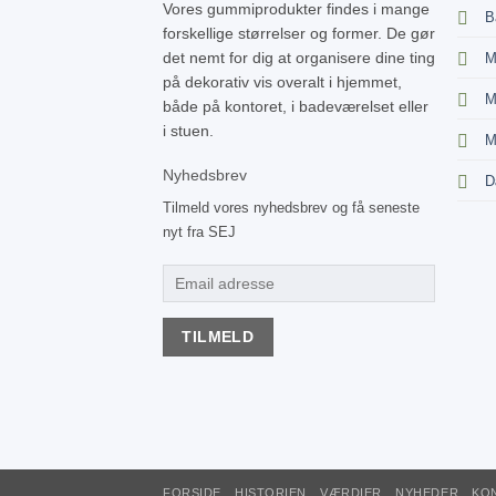
Vores gummiprodukter findes i mange
B
forskellige størrelser og former. De gør
det nemt for dig at organisere dine ting
M
på dekorativ vis overalt i hjemmet,
M
både på kontoret, i badeværelset eller
i stuen.
M
Nyhedsbrev
D
Tilmeld vores nyhedsbrev og få seneste
nyt fra SEJ
FORSIDE
HISTORIEN
VÆRDIER
NYHEDER
KO