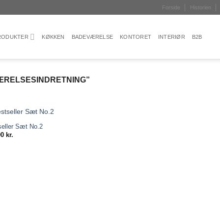
Forside
Historien
PRODUKTER
KØKKEN
BADEVÆRELSE
KONTORET
INTERIØR
B2B
ÆRELSESINDRETNING”
eller Sæt No.2
Add to
00
kr.
wishlist