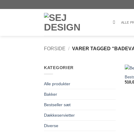
Fortsæt
til
indhold
ALLE 
FORSIDE
/
VARER TAGGED “BADEV
KATEGORIER
Bests
510,
Alle produkter
Bakker
Bestseller sæt
Dækkeservietter
Diverse