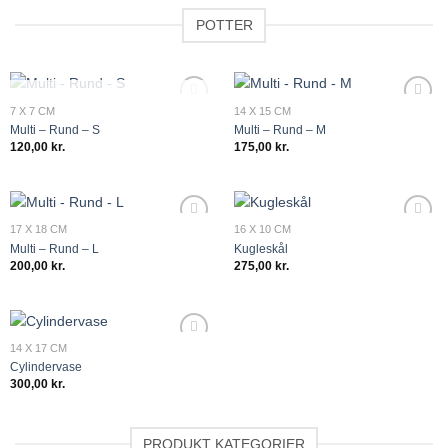
POTTER
KOMMER SNART
7 X 7 CM
14 X 15 CM
Add to
Add to
Multi – Rund – S
Multi – Rund – M
wishlist
wishlist
120,00
kr.
175,00
kr.
17 X 18 CM
16 X 10 CM
Add to
Add to
Multi – Rund – L
Kugleskål
wishlist
wishlist
200,00
kr.
275,00
kr.
14 X 17 CM
Add to
Cylindervase
wishlist
300,00
kr.
PRODUKT KATEGORIER